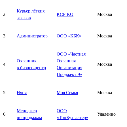
Курьер лёгких
2
КСР-КО
Москва
заказов
3
Администратор
ООО «КБК»
Москва
ООО «Частная
Охранник
Охранная
4
Москва
в бизнес-центр
Организация
Проджект-9»
5
Няня
Моя Семья
Москва
Менеджер
ООО
6
Удалённо
по продажам
«ТопБухгалтер»