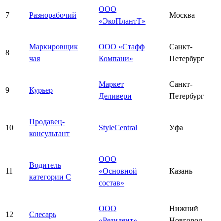
ООО
7
Разнорабочий
Москва
«ЭкоПлантТ»
Маркировщик
ООО «Стафф
Санкт-
8
чая
Компани»
Петербург
Маркет
Санкт-
9
Курьер
Деливери
Петербург
Продавец-
10
StyleCentral
Уфа
консультант
ООО
Водитель
11
«Основной
Казань
категории С
состав»
ООО
Нижний
12
Слесарь
«Резидент»
Новгород