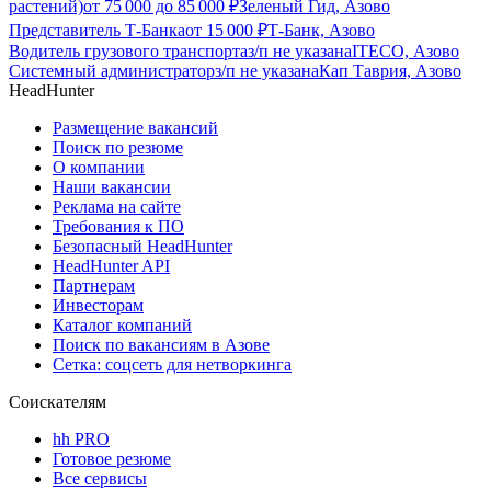
растений)
от
75 000
до
85 000
₽
Зеленый Гид, Азово
Представитель Т-Банка
от
15 000
₽
Т-Банк, Азово
Водитель грузового транспорта
з/п не указана
ITECO, Азово
Системный администратор
з/п не указана
Кап Таврия, Азово
HeadHunter
Размещение вакансий
Поиск по резюме
О компании
Наши вакансии
Реклама на сайте
Требования к ПО
Безопасный HeadHunter
HeadHunter API
Партнерам
Инвесторам
Каталог компаний
Поиск по вакансиям в Азове
Сетка: соцсеть для нетворкинга
Соискателям
hh PRO
Готовое резюме
Все сервисы