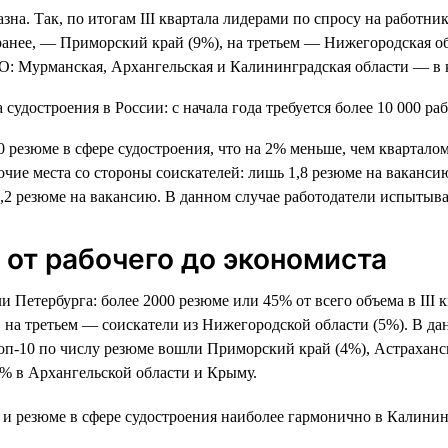
зна. Так, по итогам III квартала лидерами по спросу на работни
и ранее, — Приморский край (9%), на третьем — Нижегородская о
ФО: Мурманская, Архангельская и Калининградская области — в 
500 резюме в сфере судостроения, что на 2% меньше, чем квартал
очие места со стороны соискателей: лишь 1,8 резюме на ваканси
1,2 резюме на вакансию. В данном случае работодатели испытыв
от рабочего до экономиста
Петербурга: более 2000 резюме или 45% от всего объема в III к
 на третьем — соискатели из Нижегородской области (5%). В да
топ-10 по числу резюме вошли Приморский край (4%), Астраханск
% в Архангельской области и Крыму.
и резюме в сфере судостроения наиболее гармонично в Калининг