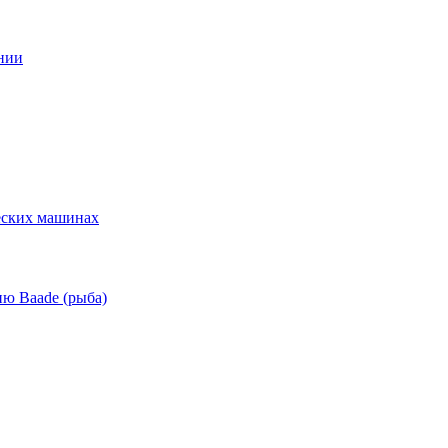
нии
еских машинах
ю Baade (рыба)