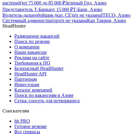
растений)
от
75 000
до
85 000
₽
Зеленый Гид, Азово
Представитель Т-Банка
от
15 000
₽
Т-Банк, Азово
Водитель-дальнобойщик (кат. CE)
з/п не указана
ITECO, Азово
Системный администратор
з/п не указана
Кап Таврия, Азово
HeadHunter
Размещение вакансий
Поиск по резюме
О компании
Наши вакансии
Реклама на сайте
Требования к ПО
Безопасный HeadHunter
HeadHunter API
Партнерам
Инвесторам
Каталог компаний
Поиск по вакансиям в Азове
Сетка: соцсеть для нетворкинга
Соискателям
hh PRO
Готовое резюме
Все сервисы