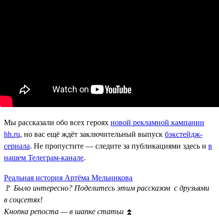
Мы рассказали обо всех героях
новой рекламной кампании
hh.ru
, но вас ещё ждёт заключительный выпуск
бэкстейдж-
сериала
. Не пропустите — следите за публикациями здесь и
в
нашем Телеграм-канале
.
Реальная история Артёма Мельникова
🚩
Было интересно? Поделитесь этим рассказом с друзьями
в соцсетях!
Кнопка репоста — в шапке статьи
⏫