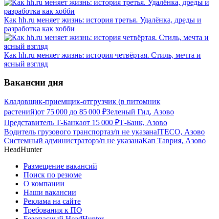
Как hh.ru меняет жизнь: история третья. Удалёнка, дреды и
разработка как хобби
Как hh.ru меняет жизнь: история четвёртая. Стиль, мечта и
ясный взгляд
Вакансии дня
Кладовщик-приемщик-отгрузчик (в питомник
растений)
от
75 000
до
85 000
₽
Зеленый Гид, Азово
Представитель Т-Банка
от
15 000
₽
Т-Банк, Азово
Водитель грузового транспорта
з/п не указана
ITECO, Азово
Системный администратор
з/п не указана
Кап Таврия, Азово
HeadHunter
Размещение вакансий
Поиск по резюме
О компании
Наши вакансии
Реклама на сайте
Требования к ПО
Безопасный HeadHunter