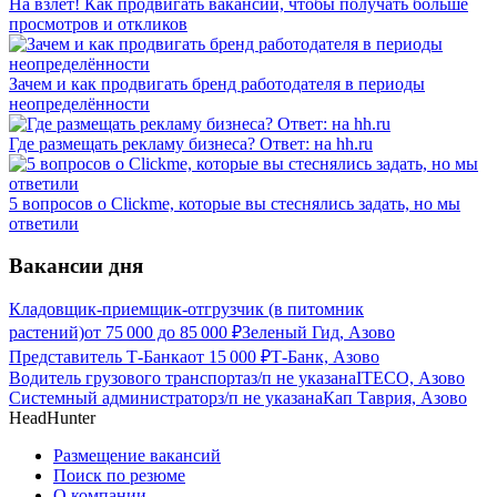
На взлет! Как продвигать вакансии, чтобы получать больше
просмотров и откликов
Зачем и как продвигать бренд работодателя в периоды
неопределённости
Где размещать рекламу бизнеса? Ответ: на hh.ru
5 вопросов о Clickme, которые вы стеснялись задать, но мы
ответили
Вакансии дня
Кладовщик-приемщик-отгрузчик (в питомник
растений)
от
75 000
до
85 000
₽
Зеленый Гид, Азово
Представитель Т-Банка
от
15 000
₽
Т-Банк, Азово
Водитель грузового транспорта
з/п не указана
ITECO, Азово
Системный администратор
з/п не указана
Кап Таврия, Азово
HeadHunter
Размещение вакансий
Поиск по резюме
О компании