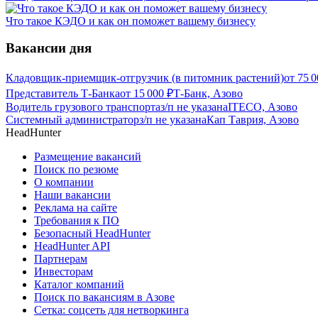
Что такое КЭДО и как он поможет вашему бизнесу
Вакансии дня
Кладовщик-приемщик-отгрузчик (в питомник растений)
от
75 0
Представитель Т-Банка
от
15 000
₽
Т-Банк, Азово
Водитель грузового транспорта
з/п не указана
ITECO, Азово
Системный администратор
з/п не указана
Кап Таврия, Азово
HeadHunter
Размещение вакансий
Поиск по резюме
О компании
Наши вакансии
Реклама на сайте
Требования к ПО
Безопасный HeadHunter
HeadHunter API
Партнерам
Инвесторам
Каталог компаний
Поиск по вакансиям в Азове
Сетка: соцсеть для нетворкинга