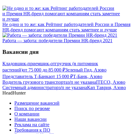
Не одно и то же: как Рейтинг работодателей России и Премия
HR-бренд помогают компаниям стать заметнее и лучше
Работа — забота: победители Премии HR-бренд 2021
Вакансии дня
Кладовщик-приемщик-отгрузчик (в питомник
растений)
от
75 000
до
85 000
₽
Зеленый Гид, Азово
Представитель Т-Банка
от
15 000
₽
Т-Банк, Азово
Водитель грузового транспорта
з/п не указана
ITECO, Азово
Системный администратор
з/п не указана
Кап Таврия, Азово
HeadHunter
Размещение вакансий
Поиск по резюме
О компании
Наши вакансии
Реклама на сайте
Требования к ПО