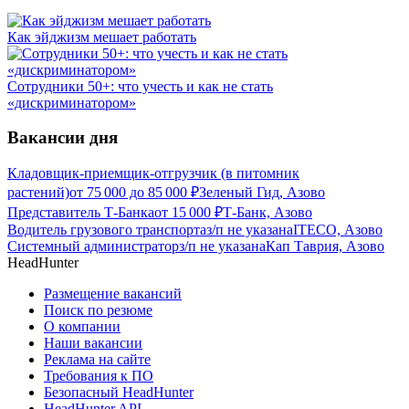
Как эйджизм мешает работать
Сотрудники 50+: что учесть и как не стать
«дискриминатором»
Вакансии дня
Кладовщик-приемщик-отгрузчик (в питомник
растений)
от
75 000
до
85 000
₽
Зеленый Гид, Азово
Представитель Т-Банка
от
15 000
₽
Т-Банк, Азово
Водитель грузового транспорта
з/п не указана
ITECO, Азово
Системный администратор
з/п не указана
Кап Таврия, Азово
HeadHunter
Размещение вакансий
Поиск по резюме
О компании
Наши вакансии
Реклама на сайте
Требования к ПО
Безопасный HeadHunter
HeadHunter API