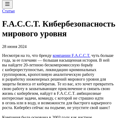
Статьи
F.A.C.C.T. Кибербезопасность
мирового уровня
28 июня 2024
Несмотря на то, что бренду
компании F.A.C.C.T.
чуть больше
года, за ее плечами — большая насыщенная история. В ней
вы найдете 20‑летнюю бескомпромиссную борьбу
с киберпреступностью, ликвидацию криминальных
группировок, кропотливую аналитическую работу
и разработку инженерных решений мирового уровня для
защиты бизнеса от кибератак. Те из вас, кто хочет превратить
свою работу в захватывающее приключение и связать свою
жизнь с кибербезом, найдут в F.A.C.C.T. амбициозные
интересные задачи, команду, с которой не страшно идти
в огонь или в воду, и возможности для быстрого карьерного
роста. Кибербез сейчас на подъеме, не упустите свой шанс!
Компания была основана в 2003 году как частное