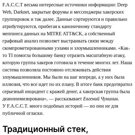
F.A.C.C.T весьма интересные источники информации: Deep
Web, Darknet, закрытые форумы и мессенджеры хакерских
группировок и так далее. Данные сортируются и правильно
атрибутируются, прибегая к каноничному стандарту
меппинга данных на MITRE ATT&CK, а собственный
графовый анализ позволяет выстраивать связи между
скомпрометированными узлами и злоумышленниками. «Как-
то TI помогла большому банку отразить масштабную атаку,
которую группа хакеров готовила в течение многих лет. Наша
система позволяла постоянно отслеживать действия
злоумышленников. Мы были на шаг впереди, а у них была
иллюзия, что все идет по их плану. В итоге банк предотвратил
серьезный инцидент с кражей денег, а хакерская группа была
деанонимизирована», — рассказывает
Евгений Чунихин
.
У F.A.C.C.T. много подобных историй — но они не для
публичной огласки.
Традиционный стек,