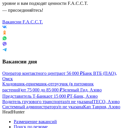
уровне и вам подходят ценности F.A.C.C.T.
— присоединяйтесь!
Вакансии F.A.C.C.T.
Вакансии дня
Оператор контактного центра
от
56 000
₽
Банк ВТБ (ПАО),
Омск
Кладовщик-приемщик-отгрузчик (в питомник
растений)
от
75 000
до
85 000
₽
Зеленый Гид, Азово
Представитель Т-Банка
от
15 000
₽
Т-Банк, Азово
Водитель грузового транспорта
з/п не указана
ITECO, Азово
Системный администратор
з/п не указана
Кап Таврия, Азово
HeadHunter
Размещение вакансий
Поиск по резюме