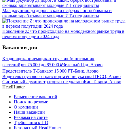
Мал джуниор да дорог: в каких сферах востребованы и
сколько зарабатывают молодые ИТ-специалисты
Поколение Z: что происходило на молодежном рынке труда в
первом полугодии 2024 года
Вакансии дня
Кладовщик-приемщик-отгрузчик (в питомник
растений)
от
75 000
до
85 000
₽
Зеленый Гид, Азово
Представитель Т-Банка
от
15 000
₽
Т-Банк, Азово
Водитель грузового транспорта
з/п не указана
ITECO, Азово
Системный администратор
з/п не указана
Кап Таврия, Азово
HeadHunter
Размещение вакансий
Поиск по резюме
О компании
Наши вакансии
Реклама на сайте
Требования к ПО
Безопасный HeadHunter