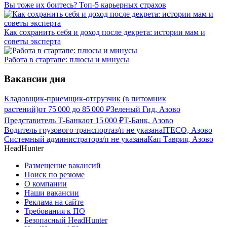
Вы тоже их боитесь? Топ-5 карьерных страхов
Как сохранить себя и доход после декрета: истории мам и
советы эксперта
Работа в стартапе: плюсы и минусы
Вакансии дня
Кладовщик-приемщик-отгрузчик (в питомник
растений)
от
75 000
до
85 000
₽
Зеленый Гид, Азово
Представитель Т-Банка
от
15 000
₽
Т-Банк, Азово
Водитель грузового транспорта
з/п не указана
ITECO, Азово
Системный администратор
з/п не указана
Кап Таврия, Азово
HeadHunter
Размещение вакансий
Поиск по резюме
О компании
Наши вакансии
Реклама на сайте
Требования к ПО
Безопасный HeadHunter