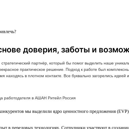
ривлечь?
нове доверия, заботы и возмо
 стратегический партнёр, который бы помог выделить наше уникал
прекрасное практическое решение. Подход к работе был комплексн
мя находясь в плотном контакте. Все буквально загорелись идеей 
да работодателя в АШАН Ритейл Россия
 конкурентов мы выделили ядро ценностного предложения (EVP) 
пыт в передовых технологиях. Сотрудники участвуют в создании