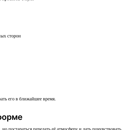
ных сторон
ать его в ближайшее время.
форме
о постараться передать её атмосферу и дать почувствовать,