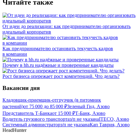
Читайте также
От идеи до реализации: как предпринимателю организовать
идеальный корпоратив
Как предпринимателю остановить текучесть кадров
в компании
Почему в hh.ru надёжные и проверенные кандидаты
Рост бизнеса опережает рост компетенций. Что делать?
Вакансии дня
Кладовщик-приемщик-отгрузчик (в питомник
растений)
от
75 000
до
85 000
₽
Зеленый Гид, Азово
Представитель Т-Банка
от
15 000
₽
Т-Банк, Азово
Водитель грузового транспорта
з/п не указана
ITECO, Азово
Системный администратор
з/п не указана
Кап Таврия, Азово
HeadHunter