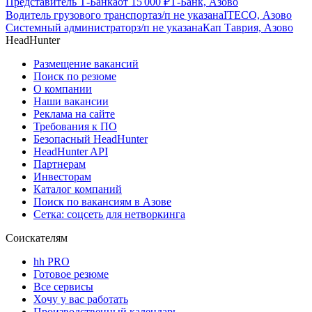
Представитель Т-Банка
от
15 000
₽
Т-Банк, Азово
Водитель грузового транспорта
з/п не указана
ITECO, Азово
Системный администратор
з/п не указана
Кап Таврия, Азово
HeadHunter
Размещение вакансий
Поиск по резюме
О компании
Наши вакансии
Реклама на сайте
Требования к ПО
Безопасный HeadHunter
HeadHunter API
Партнерам
Инвесторам
Каталог компаний
Поиск по вакансиям в Азове
Сетка: соцсеть для нетворкинга
Соискателям
hh PRO
Готовое резюме
Все сервисы
Хочу у вас работать
Производственный календарь