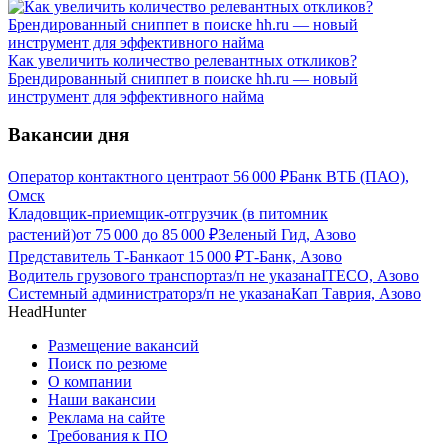
Как увеличить количество релевантных откликов?
Брендированный сниппет в поиске hh.ru — новый
инструмент для эффективного найма
Вакансии дня
Оператор контактного центра
от
56 000
₽
Банк ВТБ (ПАО),
Омск
Кладовщик-приемщик-отгрузчик (в питомник
растений)
от
75 000
до
85 000
₽
Зеленый Гид, Азово
Представитель Т-Банка
от
15 000
₽
Т-Банк, Азово
Водитель грузового транспорта
з/п не указана
ITECO, Азово
Системный администратор
з/п не указана
Кап Таврия, Азово
HeadHunter
Размещение вакансий
Поиск по резюме
О компании
Наши вакансии
Реклама на сайте
Требования к ПО