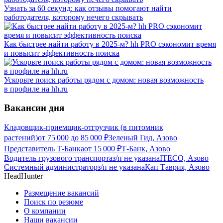
Узнать за 60 секунд: как отзывы помогают найти
работодателя, которому нечего скрывать
Как быстрее найти работу в 2025-м? hh PRO сэкономит время
и повысит эффективность поиска
Ускорьте поиск работы рядом с домом: новая возможность
в профиле на hh.ru
Вакансии дня
Кладовщик-приемщик-отгрузчик (в питомник
растений)
от
75 000
до
85 000
₽
Зеленый Гид, Азово
Представитель Т-Банка
от
15 000
₽
Т-Банк, Азово
Водитель грузового транспорта
з/п не указана
ITECO, Азово
Системный администратор
з/п не указана
Кап Таврия, Азово
HeadHunter
Размещение вакансий
Поиск по резюме
О компании
Наши вакансии