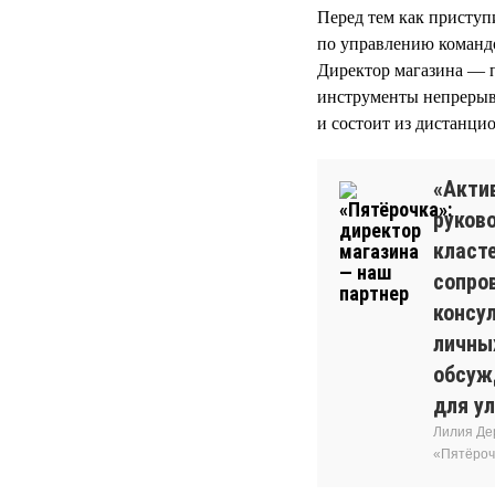
Перед тем как приступ
по управлению команд
Директор магазина — п
инструменты непрерыв
и состоит из дистанцио
«Акти
руков
класт
сопро
консу
личны
обсуж
для у
Лилия Де
«Пятёроч