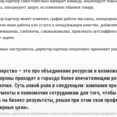
р-партнер самостоятельно набирает команду, анализирует показ
а, инициирует запрос на изменение объемов товара.
р-партнер может изменять график работы магазина, инициирова
 или иные работы или услуги в ненадлежащем качестве, добавлят
фемашины, хлебопечи, соковыжималки, привлекать аутстаффин
 задачи.
имые инструменты, директор-партнер оперативно принимает ре
нерство — это про объединение ресурсов и возмож
тороны приходят к гораздо более впечатляющим ре
ночке. Суть новой роли в следующем: компания пр
ументы и полномочия сотрудникам для того, чтобы
ь на бизнес-результаты, решая при этом свои про
ьерные цели».
рябина, директор по управлению персоналом и организационному развитию т