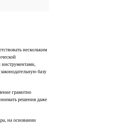
етствовать нескольким
ической
и инструментами,
 законодательную базу
мение грамотно
ринимать решения даже
ра, на основании