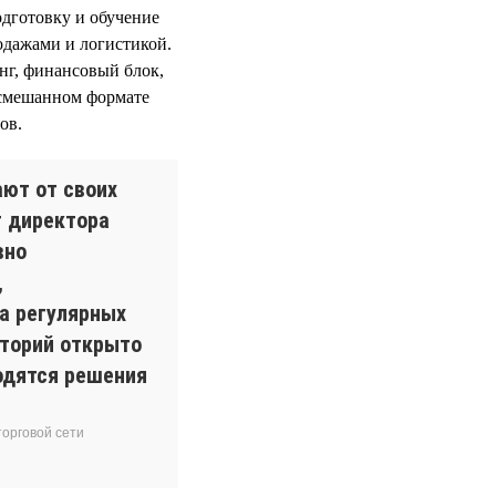
одготовку и обучение
дажами и логистикой.
нг, финансовый блок,
 смешанном формате
ов.
ют от своих
т директора
вно
,
а регулярных
иторий открыто
одятся решения
орговой сети