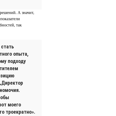
решений. А значит,
 показатели
бностей, так
 стать
тного опыта,
ому подходу
стителем
озицию
 „Директор
лномочия.
тобы
рот моего
го троекратно».