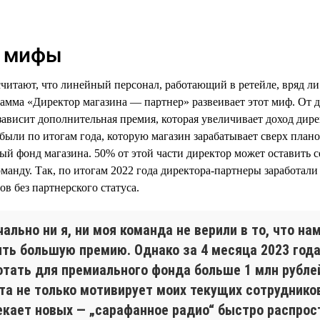
ь мифы
считают, что линейный персонал, работающий в ретейле, вряд ли
амма «Директор магазина — партнер» развеивает этот миф. От 
зависит дополнительная премия, которая увеличивает доход дире
были по итогам года, которую магазин зарабатывает сверх плано
ый фонд магазина. 50% от этой части директор может оставить с
оманду. Так, по итогам 2022 года директора-партнеры заработал
в без партнерского статуса.
ально ни я, ни моя команда не верили в то, что на
ить большую премию. Однако за 4 месяца 2023 год
отать для премиального фонда больше 1 млн рубле
та не только мотивирует моих текущих сотрудников
екает новых — „сарафанное радио“ быстро распрос