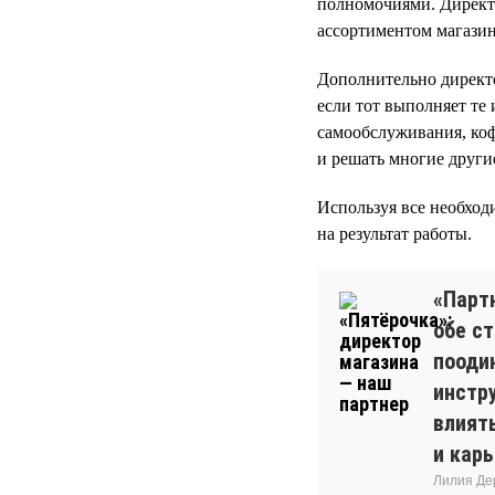
полномочиями. Директо
ассортиментом магазин
Дополнительно директо
если тот выполняет те
самообслуживания, ко
и решать многие другие
Используя все необход
на результат работы.
«Парт
обе с
пооди
инстр
влият
и кар
Лилия Де