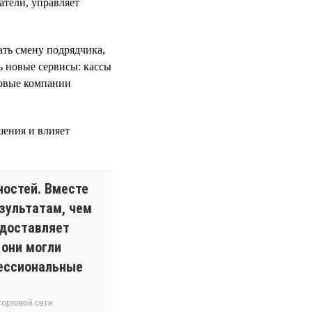
атели, управляет
ть смену подрядчика,
ь новые сервисы: кассы
говые компании
шения и влияет
ностей. Вместе
зультатам, чем
едоставляет
 они могли
фессиональные
орговой сети