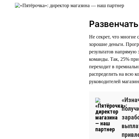
Развенчат
Не секрет, что многие 
хорошие деньги. Прогр
результатов напрямую 
команды. Так, 25% при
переходит в премиальн
распределить на всю к
руководителей магазино
«Изнач
получ
зараб
выпла
привл