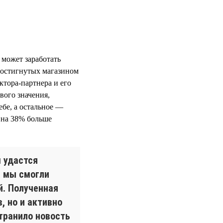
 может заработать
достигнутых магазином
ктора-партнера и его
вого значения,
ебе, а остальное —
и на 38% больше
м удастся
а мы смогли
й. Полученная
, но и активно
транило новость