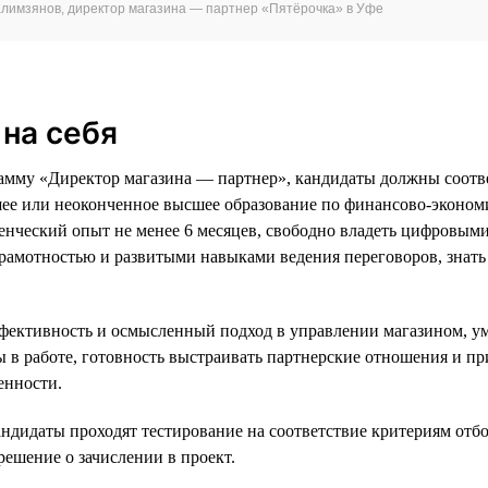
алимзянов, директор магазина — партнер «Пятёрочка» в Уфе
на себя
амму «Директор магазина — партнер», кандидаты должны соотв
шее или неоконченное высшее образование по финансово-эконом
енческий опыт не менее 6 месяцев, свободно владеть цифровым
рамотностью и развитыми навыками ведения переговоров, знать
фективность и осмысленный подход в управлении магазином, у
ы в работе, готовность выстраивать партнерские отношения и п
енности.
андидаты проходят тестирование на соответствие критериям отбо
решение о зачислении в проект.