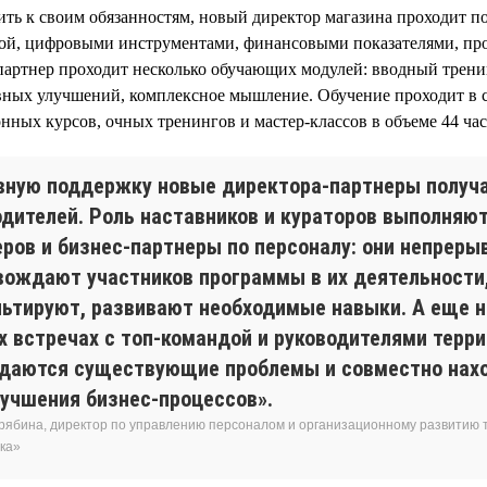
ить к своим обязанностям, новый директор магазина проходит п
ой, цифровыми инструментами, финансовыми показателями, про
артнер проходит несколько обучающих модулей: вводный трени
ных улучшений, комплексное мышление. Обучение проходит в
нных курсов, очных тренингов и мастер-классов в объеме 44 час
вную поддержку новые директора-партнеры получа
одителей. Роль наставников и кураторов выполняю
еров и бизнес-партнеры по персоналу: они непреры
вождают участников программы в их деятельности
льтируют, развивают необходимые навыки. А еще н
х встречах с топ-командой и руководителями терр
даются существующие проблемы и совместно нах
лучшения бизнес-процессов».
рябина, директор по управлению персоналом и организационному развитию т
ка»