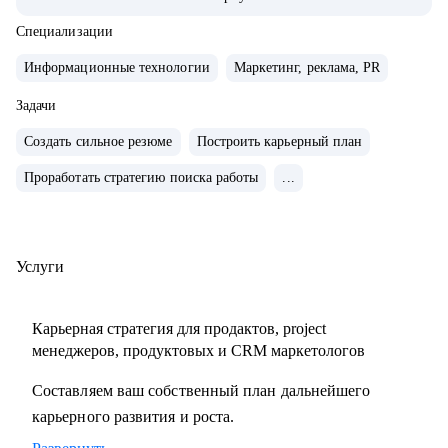
системно расти.
• За плечами — Авито, МегаФон, Сбер, Открытие, десятки
Специализации
запусков, трансформации команд, развитие руководителей
Информационные технологии
Маркетинг, реклама, PR
и публичные выступления о лидерстве и управлении.
• Ментор Авито и Women in Tech Russia.
Задачи
Создать сильное резюме
Построить карьерный план
С чем помогу:
Проработать стратегию поиска работы
...
• Сформулировать карьерную цель и разработать стратегию
ее достижения
• Разработать стратегию поиска работы и выхода на
нужные компании
Услуги
• Сделать сильное, продающее резюме, портфолио и кейсы
• Спланировать рост в текущей компании и подготовиться
Карьерная стратегия для продактов, project
к ревью
менеджеров, продуктовых и CRM маркетологов
• Прокачать экспертизу в growth-маркетинге и
Составляем ваш собственный план дальнейшего
монетизации продуктов
карьерного развития и роста.
• Выстроить процессы и вырастить самостоятельную
команду