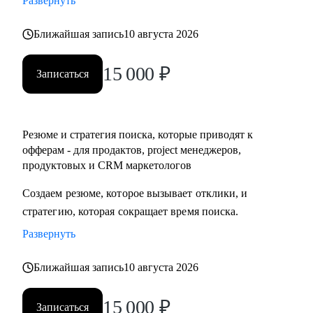
Развернуть
• Разобраться с планированием и снизить перегруз, когда
задач очень много
Ближайшая запись
10 августа 2026
15 000
₽
Кому могу помочь:
Записаться
• IT-специалистам уровня junior / middle / senior
• Начинающим руководителям
• Product менеджерам и владельцам продуктов
Резюме и стратегия поиска, которые приводят к
• Project менеджерам
офферам - для продактов, project менеджеров,
• Продуктовым и CRM маркетологам
продуктовых и CRM маркетологов
• Тем, кто хочет перейти в IT из смежных сфер
Создаем резюме, которое вызывает отклики, и
• Тем, кто готовит карьерный рывок — внутри компании
стратегию, которая сокращает время поиска.
или на новый уровень
Развернуть
Ближайшая запись
10 августа 2026
15 000
₽
Записаться