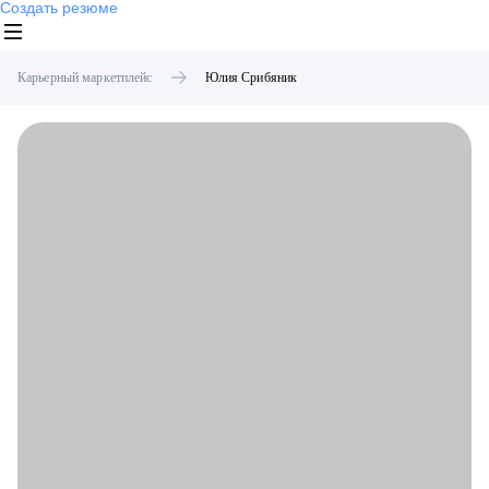
Создать резюме
Карьерный маркетплейс
Юлия
Срибяник