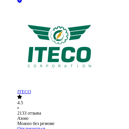
ITECO
4.5
•
2133
отзыва
Азово
Можно без резюме
Откликнуться