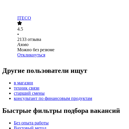
ITECO
4.5
•
2133
отзыва
Азово
Можно без резюме
Откликнуться
Другие пользователи ищут
в магазин
техник связи
старший смены
консультант по финансовым продуктам
Быстрые фильтры подбора вакансий
Без опыта работы
Вахтовый метод