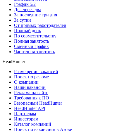
График 5/2
Два через два
За последние три дня
За сутки
От прямых работодателей
Полный день
По совместительству
Полная занятость
Сменный график
Частичная занятость
HeadHunter
Размещение вакансий
Поиск по резюме
О компании
Наши вакансии
Реклама на сайте
Требования к ПО
Безопасный HeadHunter
HeadHunter API
Партнерам
Инвесторам
Каталог компаний
Поиск по вакансиям в Азове