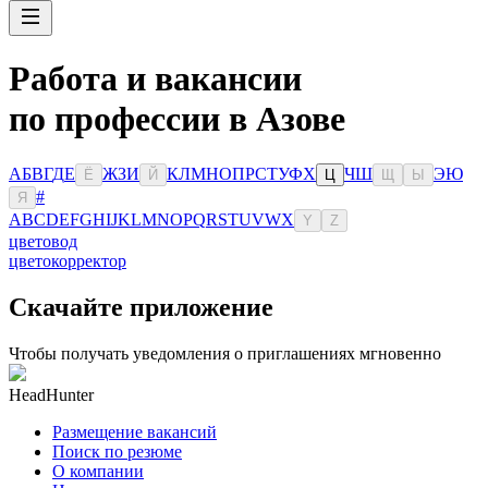
Работа и вакансии
по профессии в Азове
А
Б
В
Г
Д
Е
Ж
З
И
К
Л
М
Н
О
П
Р
С
Т
У
Ф
Х
Ч
Ш
Э
Ю
Ё
Й
Ц
Щ
Ы
#
Я
A
B
C
D
E
F
G
H
I
J
K
L
M
N
O
P
Q
R
S
T
U
V
W
X
Y
Z
цветовод
цветокорректор
Скачайте приложение
Чтобы получать уведомления о приглашениях мгновенно
HeadHunter
Размещение вакансий
Поиск по резюме
О компании