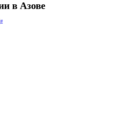
ии в Азове
#