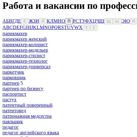
Работа и вакансии по професс
А
Б
В
Г
Д
Е
Ж
З
И
К
Л
М
Н
О
Р
С
Т
У
Ф
Х
Ц
Ч
Ш
Э
Ю
Ё
Й
П
Щ
Ы
Я
A
B
C
D
E
F
G
H
I
J
K
L
M
N
O
P
Q
R
S
T
U
V
W
X
Y
Z
парикмахер
парикмахер женский
парикмахер-колорист
парикмахер-модельер
парикмахер-стилист
парикмахер-технолог
парикмахер-универсал
паркетчик
парковщик
партнер
5
партнер по бизнесу
паспортист
пастух
патентный поверенный
патентовед
патронажная медсестра
паяльщик
педагог
педагог английского языка