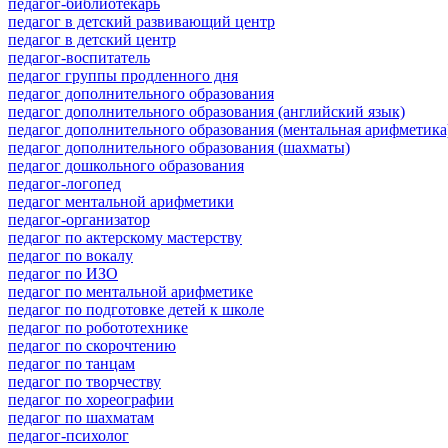
педагог-библиотекарь
педагог в детский развивающий центр
педагог в детский центр
педагог-воспитатель
педагог группы продленного дня
педагог дополнительного образования
педагог дополнительного образования (английский язык)
педагог дополнительного образования (ментальная арифметика
педагог дополнительного образования (шахматы)
педагог дошкольного образования
педагог-логопед
педагог ментальной арифметики
педагог-организатор
педагог по актерскому мастерству
педагог по вокалу
педагог по ИЗО
педагог по ментальной арифметике
педагог по подготовке детей к школе
педагог по робототехнике
педагог по скорочтению
педагог по танцам
педагог по творчеству
педагог по хореографии
педагог по шахматам
педагог-психолог