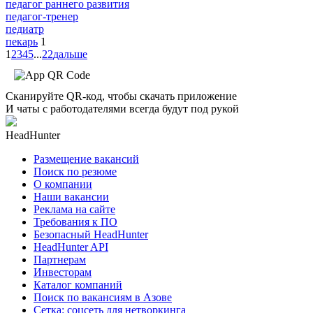
педагог раннего развития
педагог-тренер
педиатр
пекарь
1
1
2
3
4
5
...
22
дальше
Сканируйте QR-код, чтобы скачать приложение
И чаты с работодателями всегда будут под рукой
HeadHunter
Размещение вакансий
Поиск по резюме
О компании
Наши вакансии
Реклама на сайте
Требования к ПО
Безопасный HeadHunter
HeadHunter API
Партнерам
Инвесторам
Каталог компаний
Поиск по вакансиям в Азове
Сетка: соцсеть для нетворкинга