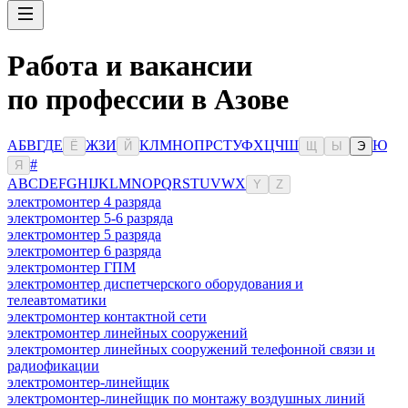
Работа и вакансии
по профессии в Азове
А
Б
В
Г
Д
Е
Ж
З
И
К
Л
М
Н
О
П
Р
С
Т
У
Ф
Х
Ц
Ч
Ш
Ю
Ё
Й
Щ
Ы
Э
#
Я
A
B
C
D
E
F
G
H
I
J
K
L
M
N
O
P
Q
R
S
T
U
V
W
X
Y
Z
электромонтер 4 разряда
электромонтер 5-6 разряда
электромонтер 5 разряда
электромонтер 6 разряда
электромонтер ГПМ
электромонтер диспетчерского оборудования и
телеавтоматики
электромонтер контактной сети
электромонтер линейных сооружений
электромонтер линейных сооружений телефонной связи и
радиофикации
электромонтер-линейщик
электромонтер-линейщик по монтажу воздушных линий