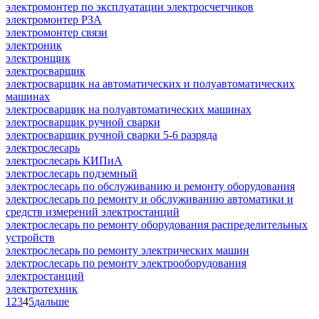
электромонтер по эксплуатации электросчетчиков
электромонтер РЗА
электромонтер связи
электроник
электронщик
электросварщик
электросварщик на автоматических и полуавтоматических
машинах
электросварщик на полуавтоматических машинах
электросварщик ручной сварки
электросварщик ручной сварки 5-6 разряда
электрослесарь
электрослесарь КИПиА
электрослесарь подземный
электрослесарь по обслуживанию и ремонту оборудования
электрослесарь по ремонту и обслуживанию автоматики и
средств измерений электростанций
электрослесарь по ремонту оборудования распределительных
устройств
электрослесарь по ремонту электрических машин
электрослесарь по ремонту электрооборудования
электростанций
электротехник
1
2
3
4
5
дальше