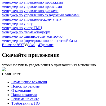
менеджер по управлению продажами
менеджер по управлению проектами
менеджер по управлению рисками
менеджер по управлению складскими запасами
менеджер по управленческому учету
менеджер по учету
менеджер по учету ТМЦ
менеджер по фармаконадзору
менеджер по финансовому контролю
менеджер по формированию клиентской базы
В начало
36
37
38
39
40
...
47
дальше
Скачайте приложение
Чтобы получать уведомления о приглашениях мгновенно
HeadHunter
Размещение вакансий
Поиск по резюме
О компании
Наши вакансии
Реклама на сайте
Требования к ПО