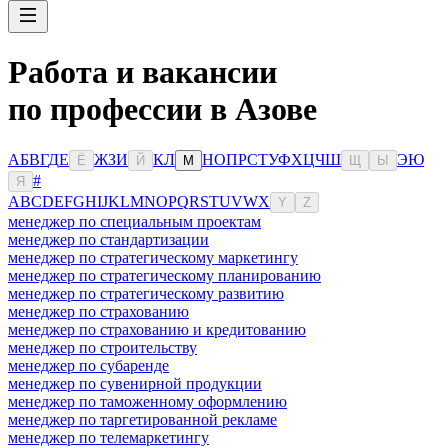
Работа и вакансии
по профессии в Азове
А
Б
В
Г
Д
Е
Ж
З
И
К
Л
Н
О
П
Р
С
Т
У
Ф
Х
Ц
Ч
Ш
Э
Ю
Ё
Й
М
Щ
Ы
#
Я
A
B
C
D
E
F
G
H
I
J
K
L
M
N
O
P
Q
R
S
T
U
V
W
X
Y
Z
менеджер по специальным проектам
менеджер по стандартизации
менеджер по стратегическому маркетингу
менеджер по стратегическому планированию
менеджер по стратегическому развитию
менеджер по страхованию
менеджер по страхованию и кредитованию
менеджер по строительству
менеджер по субаренде
менеджер по сувенирной продукции
менеджер по таможенному оформлению
менеджер по таргетированной рекламе
менеджер по телемаркетингу