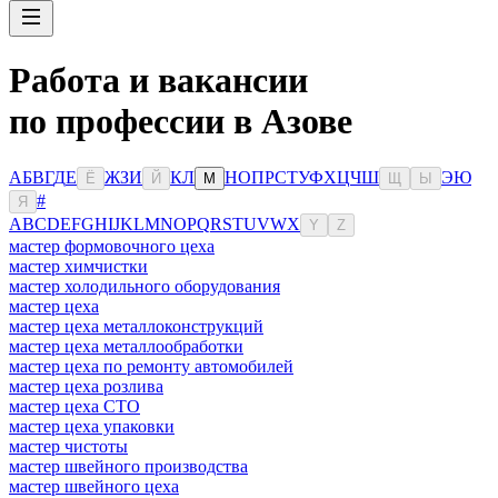
Работа и вакансии
по профессии в Азове
А
Б
В
Г
Д
Е
Ж
З
И
К
Л
Н
О
П
Р
С
Т
У
Ф
Х
Ц
Ч
Ш
Э
Ю
Ё
Й
М
Щ
Ы
#
Я
A
B
C
D
E
F
G
H
I
J
K
L
M
N
O
P
Q
R
S
T
U
V
W
X
Y
Z
мастер формовочного цеха
мастер химчистки
мастер холодильного оборудования
мастер цеха
мастер цеха металлоконструкций
мастер цеха металлообработки
мастер цеха по ремонту автомобилей
мастер цеха розлива
мастер цеха СТО
мастер цеха упаковки
мастер чистоты
мастер швейного производства
мастер швейного цеха