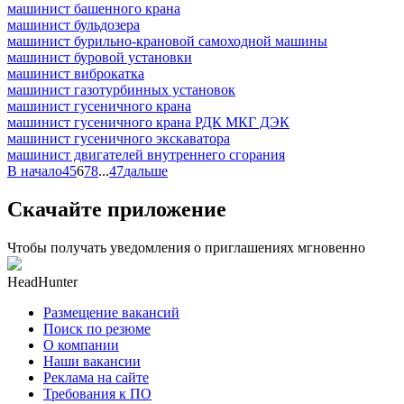
машинист башенного крана
машинист бульдозера
машинист бурильно-крановой самоходной машины
машинист буровой установки
машинист виброкатка
машинист газотурбинных установок
машинист гусеничного крана
машинист гусеничного крана РДК МКГ ДЭК
машинист гусеничного экскаватора
машинист двигателей внутреннего сгорания
В начало
4
5
6
7
8
...
47
дальше
Скачайте приложение
Чтобы получать уведомления о приглашениях мгновенно
HeadHunter
Размещение вакансий
Поиск по резюме
О компании
Наши вакансии
Реклама на сайте
Требования к ПО