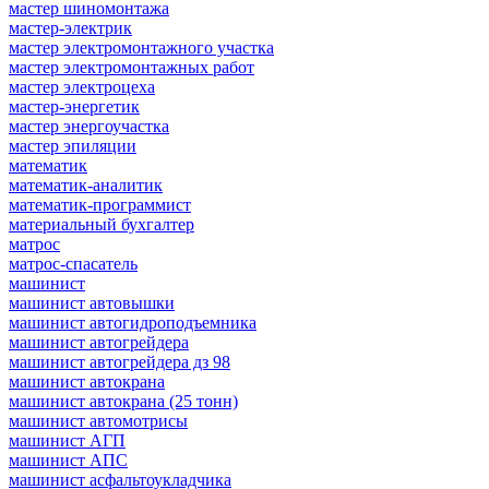
мастер шиномонтажа
мастер-электрик
мастер электромонтажного участка
мастер электромонтажных работ
мастер электроцеха
мастер-энергетик
мастер энергоучастка
мастер эпиляции
математик
математик-аналитик
математик-программист
материальный бухгалтер
матрос
матрос-спасатель
машинист
машинист автовышки
машинист автогидроподъемника
машинист автогрейдера
машинист автогрейдера дз 98
машинист автокрана
машинист автокрана (25 тонн)
машинист автомотрисы
машинист АГП
машинист АПС
машинист асфальтоукладчика