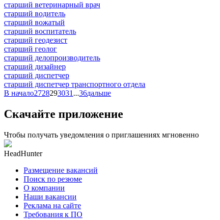
старший ветеринарный врач
старший водитель
старший вожатый
старший воспитатель
старший геодезист
старший геолог
старший делопроизводитель
старший дизайнер
старший диспетчер
старший диспетчер транспортного отдела
В начало
27
28
29
30
31
...
36
дальше
Скачайте приложение
Чтобы получать уведомления о приглашениях мгновенно
HeadHunter
Размещение вакансий
Поиск по резюме
О компании
Наши вакансии
Реклама на сайте
Требования к ПО