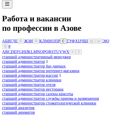
Работа и вакансии
по профессии в Азове
А
Б
В
Г
Д
Е
Ж
З
И
К
Л
М
Н
О
П
Р
Т
У
Ф
Х
Ц
Ч
Ш
Э
Ю
Ё
Й
С
Щ
Ы
#
Я
A
B
C
D
E
F
G
H
I
J
K
L
M
N
O
P
Q
R
S
T
U
V
W
X
Y
Z
старший административный менеджер
старший администратор
1
старший администратор баз данных
старший администратор интернет-магазина
старший администратор-кассир
1
старший администратор клиники
старший администратор отеля
старший администратор ресторана
старший администратор салона красоты
старший администратор службы приема и размещения
старший администратор стоматологической клиники
старший аналитик
старший аниматор