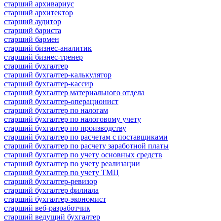
старший архивариус
старший архитектор
старший аудитор
старший бариста
старший бармен
старший бизнес-аналитик
старший бизнес-тренер
старший бухгалтер
старший бухгалтер-калькулятор
старший бухгалтер-кассир
старший бухгалтер материального отдела
старший бухгалтер-операционист
старший бухгалтер по налогам
старший бухгалтер по налоговому учету
старший бухгалтер по производству
старший бухгалтер по расчетам с поставщиками
старший бухгалтер по расчету заработной платы
старший бухгалтер по учету основных средств
старший бухгалтер по учету реализации
старший бухгалтер по учету ТМЦ
старший бухгалтер-ревизор
старший бухгалтер филиала
старший бухгалтер-экономист
старший веб-разработчик
старший ведущий бухгалтер