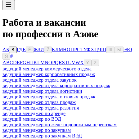
Работа и вакансии
по профессии в Азове
А
Б
Г
Д
Е
Ж
З
И
К
Л
М
Н
О
П
Р
С
Т
У
Ф
Х
Ц
Ч
Ш
Э
Ю
В
Ё
Й
Щ
Ы
#
Я
A
B
C
D
E
F
G
H
I
J
K
L
M
N
O
P
Q
R
S
T
U
V
W
X
Y
Z
ведущий менеджер коммерческого отдела
ведущий менеджер корпоративных продаж
ведущий менеджер отдела закупок
ведущий менеджер отдела корпоративных продаж
ведущий менеджер отдела логистики
ведущий менеджер отдела оптовых продаж
ведущий менеджер отдела продаж
ведущий менеджер отдела развития
ведущий менеджер по аренде
ведущий менеджер по ВЭД
ведущий менеджер по железнодорожным перевозкам
ведущий менеджер по закупкам
ведущий менеджер по закупкам ВЭД