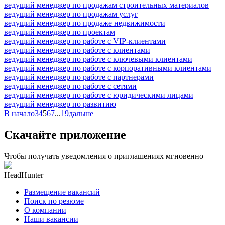
ведущий менеджер по продажам строительных материалов
ведущий менеджер по продажам услуг
ведущий менеджер по продаже недвижимости
ведущий менеджер по проектам
ведущий менеджер по работе с VIP-клиентами
ведущий менеджер по работе с клиентами
ведущий менеджер по работе с ключевыми клиентами
ведущий менеджер по работе с корпоративными клиентами
ведущий менеджер по работе с партнерами
ведущий менеджер по работе с сетями
ведущий менеджер по работе с юридическими лицами
ведущий менеджер по развитию
В начало
3
4
5
6
7
...
19
дальше
Скачайте приложение
Чтобы получать уведомления о приглашениях мгновенно
HeadHunter
Размещение вакансий
Поиск по резюме
О компании
Наши вакансии